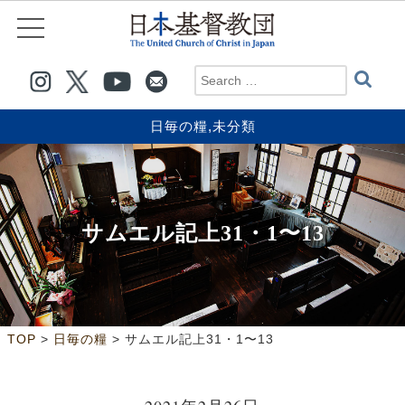
日毎の糧
,
未分類
サムエル記上31・1〜13
>
>
TOP
日毎の糧
サムエル記上31・1〜13