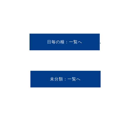
,
日毎の糧
未分類