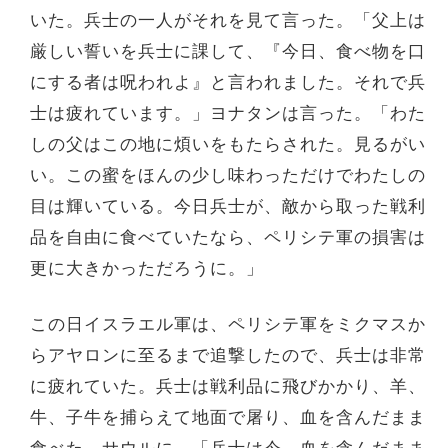
いた。兵士の一人がそれを見て言った。「父上は
厳しい誓いを兵士に課して、『今日、食べ物を口
にする者は呪われよ』と言われました。それで兵
士は疲れています。」ヨナタンは言った。「わた
しの父はこの地に煩いをもたらされた。見るがい
い。この蜜をほんの少し味わっただけでわたしの
目は輝いている。今日兵士が、敵から取った戦利
品を自由に食べていたなら、ペリシテ軍の損害は
更に大きかっただろうに。」
この日イスラエル軍は、ペリシテ軍をミクマスか
らアヤロンに至るまで追撃したので、兵士は非常
に疲れていた。兵士は戦利品に飛びかかり、羊、
牛、子牛を捕らえて地面で屠り、血を含んだまま
食べた。サウルに、「兵士は今、血を含んだまま