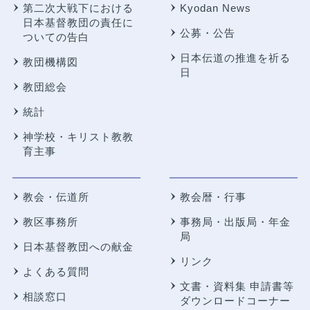
第二次大戦下における
Kyodan News
日本基督教団の責任に
公募・公告
ついての告白
日本伝道の推進を祈る
教団機構図
日
教団総会
統計
神学校・キリスト教教
育主事
教会・伝道所
教会暦・行事
教区事務所
事務局・出版局・年金
局
日本基督教団への献金
リンク
よくある質問
文書・資料集 申請書等
相談窓口
ダウンロードコーナー