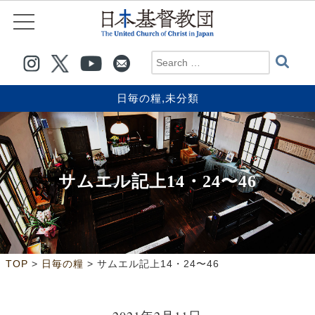
日毎の糧
,
未分類
サムエル記上14・24〜46
>
>
TOP
日毎の糧
サムエル記上14・24〜46