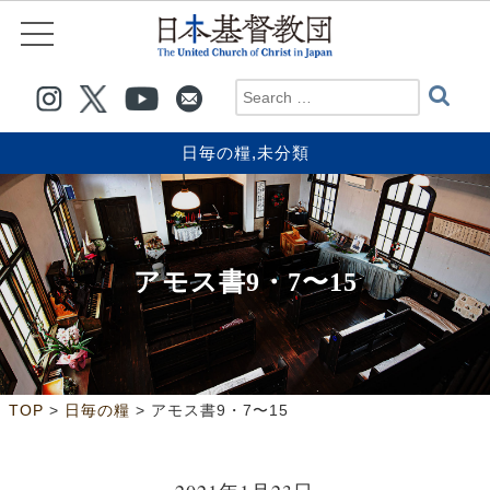
日毎の糧
,
未分類
アモス書9・7〜15
>
>
TOP
日毎の糧
アモス書9・7〜15