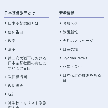
日本基督教団とは
新着情報
日本基督教団とは
お知らせ
信仰告白
教団新報
教憲
今月のメッセージ
沿革
日毎の糧
第二次大戦下における
Kyodan News
日本基督教団の責任に
公募・公告
ついての告白
日本伝道の推進を祈る
教団機構図
日
教団総会
統計
神学校・キリスト教教
育主事