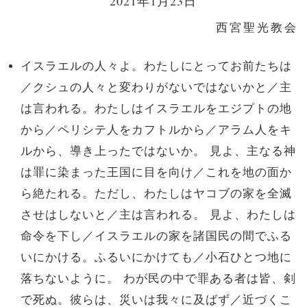
2021年1月23日
西宮聖光教会
イスラエルの人々よ。わたしにとってお前たちは
／クシュの人々と変わりがないではないかと／主
は言われる。わたしはイスラエルをエジプトの地
から／ペリシテ人をカフトルから／アラム人をキ
ルから、導き上ったではないか。 見よ、主なる神
は罪に染まった王国に目を向け／これを地の面か
ら絶たれる。ただし、わたしはヤコブの家を全滅
させはしないと／主は言われる。 見よ、わたしは
命令を下し／イスラエルの家を諸国民の間でふる
いにかける。ふるいにかけても／小石ひとつ地に
落ちないように。 わが民の中で罪ある者は皆、剣
で死ぬ。彼らは、災いは我々に及ばず／近づくこ