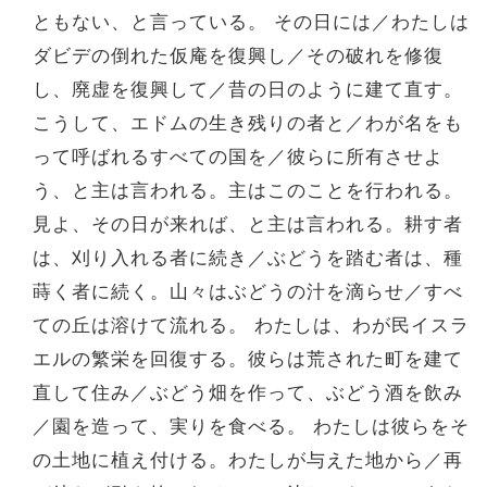
ともない、と言っている。 その日には／わたしは
ダビデの倒れた仮庵を復興し／その破れを修復
し、廃虚を復興して／昔の日のように建て直す。
こうして、エドムの生き残りの者と／わが名をも
って呼ばれるすべての国を／彼らに所有させよ
う、と主は言われる。主はこのことを行われる。
見よ、その日が来れば、と主は言われる。耕す者
は、刈り入れる者に続き／ぶどうを踏む者は、種
蒔く者に続く。山々はぶどうの汁を滴らせ／すべ
ての丘は溶けて流れる。 わたしは、わが民イスラ
エルの繁栄を回復する。彼らは荒された町を建て
直して住み／ぶどう畑を作って、ぶどう酒を飲み
／園を造って、実りを食べる。 わたしは彼らをそ
の土地に植え付ける。わたしが与えた地から／再