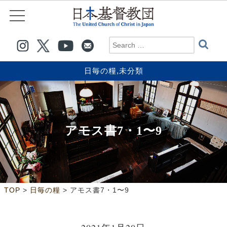
日毎の糧
,
未分類
アモス書7・1〜9
>
>
TOP
日毎の糧
アモス書7・1〜9