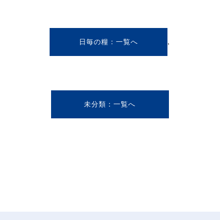
,
日毎の糧
未分類