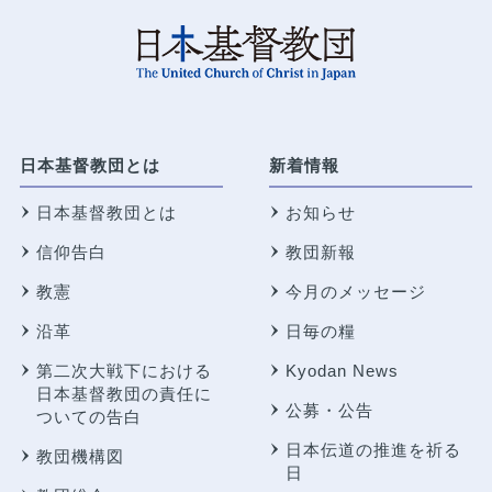
日本基督教団とは
新着情報
日本基督教団とは
お知らせ
信仰告白
教団新報
教憲
今月のメッセージ
沿革
日毎の糧
第二次大戦下における
Kyodan News
日本基督教団の責任に
公募・公告
ついての告白
日本伝道の推進を祈る
教団機構図
日