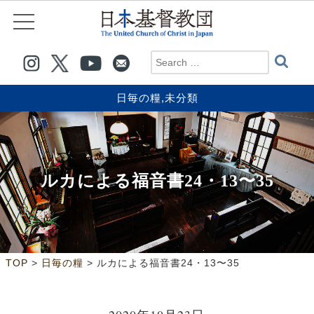
日毎の糧
,
未分類
ルカによる福音書24・13〜35
>
>
TOP
日毎の糧
ルカによる福音書24・13〜35