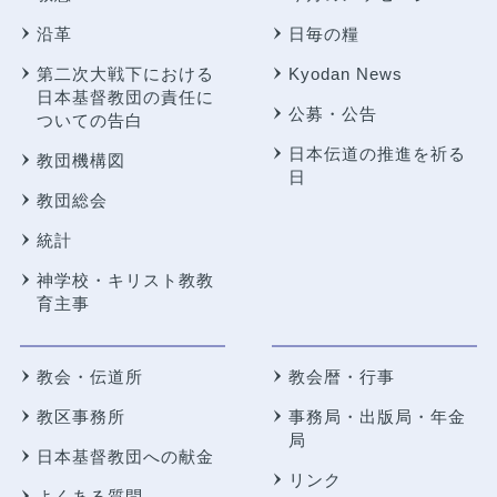
沿革
日毎の糧
第二次大戦下における
Kyodan News
日本基督教団の責任に
公募・公告
ついての告白
日本伝道の推進を祈る
教団機構図
日
教団総会
統計
神学校・キリスト教教
育主事
教会・伝道所
教会暦・行事
教区事務所
事務局・出版局・年金
局
日本基督教団への献金
リンク
よくある質問