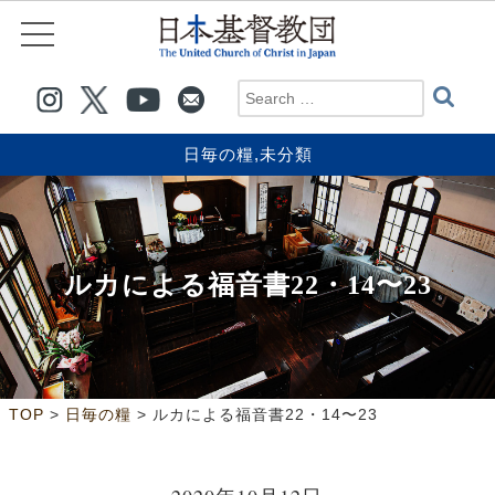
日毎の糧
,
未分類
ルカによる福音書22・14〜23
>
>
TOP
日毎の糧
ルカによる福音書22・14〜23