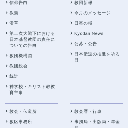
信仰告白
教団新報
教憲
今月のメッセージ
沿革
日毎の糧
第二次大戦下における
Kyodan News
日本基督教団の責任に
公募・公告
ついての告白
日本伝道の推進を祈る
教団機構図
日
教団総会
統計
神学校・キリスト教教
育主事
教会・伝道所
教会暦・行事
教区事務所
事務局・出版局・年金
局