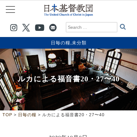
日毎の糧
,
未分類
ルカによる福音書20・27〜40
>
>
TOP
日毎の糧
ルカによる福音書20・27〜40