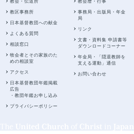
教会・伝道所
教会暦・行事
教区事務所
事務局・出版局・年金
局
日本基督教団への献金
リンク
よくある質問
文書・資料集 申請書等
相談窓口
ダウンロードコーナー
牧会者とその家族のた
年金局・
「隠退教師を
めの相談室
支える運動」通信
アクセス
お問い合わせ
日本基督教団年鑑掲載
広告
・教団年鑑お申し込み
プライバシーポリシー