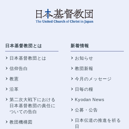
日本基督教団とは
新着情報
日本基督教団とは
お知らせ
信仰告白
教団新報
教憲
今月のメッセージ
沿革
日毎の糧
第二次大戦下における
Kyodan News
日本基督教団の責任に
公募・公告
ついての告白
日本伝道の推進を祈る
教団機構図
日