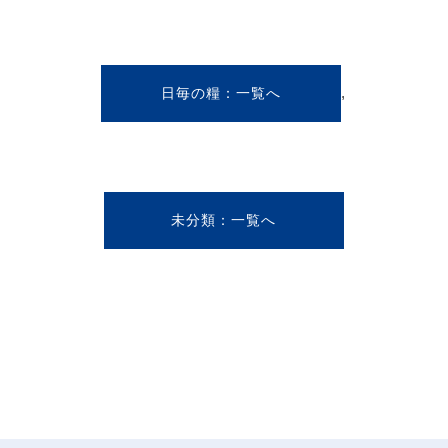
,
日毎の糧
未分類