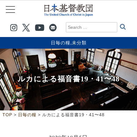
日毎の糧
,
未分類
ルカによる福音書19・41〜48
>
>
TOP
日毎の糧
ルカによる福音書19・41〜48