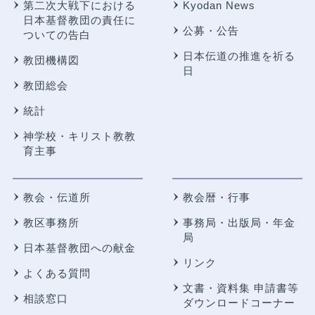
第二次大戦下における
Kyodan News
日本基督教団の責任に
公募・公告
ついての告白
日本伝道の推進を祈る
教団機構図
日
教団総会
統計
神学校・キリスト教教
育主事
教会・伝道所
教会暦・行事
教区事務所
事務局・出版局・年金
局
日本基督教団への献金
リンク
よくある質問
文書・資料集 申請書等
相談窓口
ダウンロードコーナー