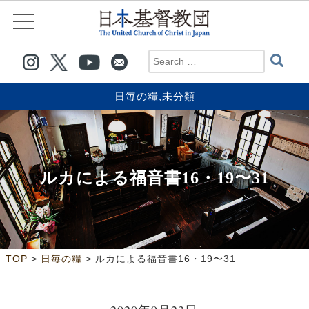
日毎の糧
,
未分類
ルカによる福音書16・19〜31
>
>
TOP
日毎の糧
ルカによる福音書16・19〜31