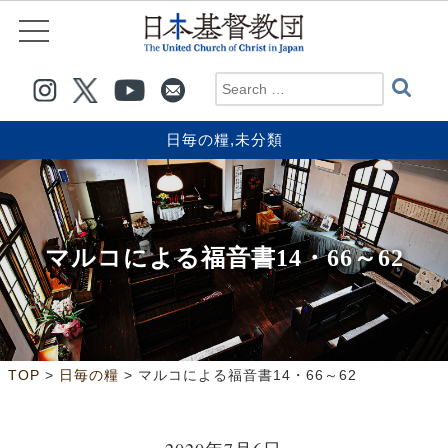
日毎の糧
,
未分類
マルコによる福音書14・66～62
>
>
TOP
日毎の糧
マルコによる福音書14・66～62