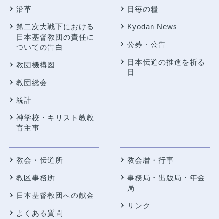
沿革
日毎の糧
第二次大戦下における
Kyodan News
日本基督教団の責任に
公募・公告
ついての告白
日本伝道の推進を祈る
教団機構図
日
教団総会
統計
神学校・キリスト教教
育主事
教会・伝道所
教会暦・行事
教区事務所
事務局・出版局・年金
局
日本基督教団への献金
リンク
よくある質問