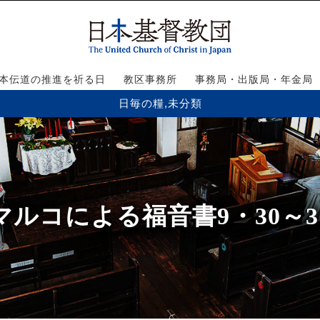
本伝道の推進を祈る日
教区事務所
事務局・出版局・年金局
日毎の糧
,
未分類
マルコによる福音書9・30～3