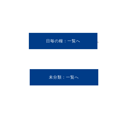
,
日毎の糧
未分類