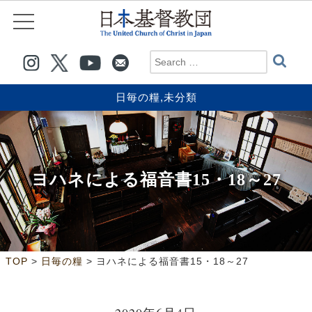
日毎の糧
,
未分類
ヨハネによる福音書15・18～27
>
>
TOP
日毎の糧
ヨハネによる福音書15・18～27