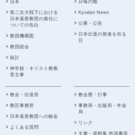
沿革
日毎の糧
第二次大戦下における
Kyodan News
日本基督教団の責任に
公募・公告
ついての告白
日本伝道の推進を祈る
教団機構図
日
教団総会
統計
神学校・キリスト教教
育主事
教会・伝道所
教会暦・行事
教区事務所
事務局・出版局・年金
局
日本基督教団への献金
リンク
よくある質問
文書・資料集 申請書等