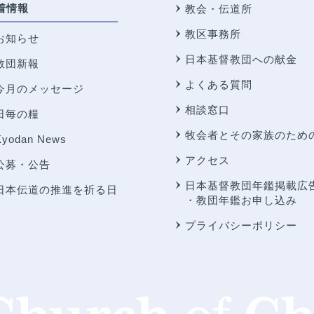
着情報
教会・伝道所
教区事務所
お知らせ
日本基督教団への献金
教団新報
よくある質問
今月のメッセージ
相談窓口
日毎の糧
牧会者とその家族のため
Kyodan News
アクセス
公募・公告
日本基督教団年鑑掲載広
日本伝道の推進を祈る日
・教団年鑑お申し込み
プライバシーポリシー