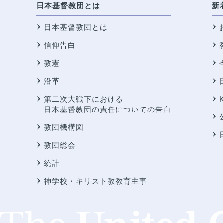
日本基督教団とは
新
日本基督教団とは
信仰告白
教憲
沿革
第二次大戦下における
日本基督教団の責任についての告白
教団機構図
教団総会
統計
神学校・キリスト教教育主事