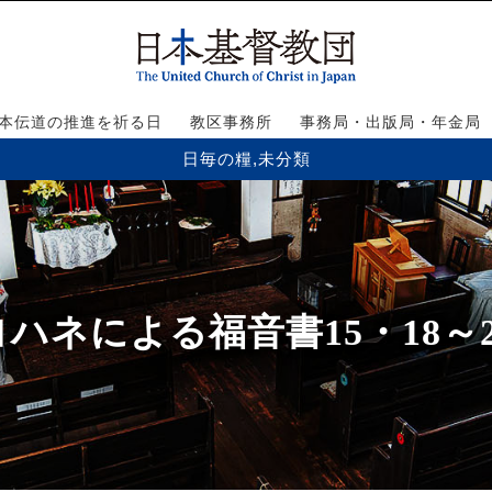
本伝道の推進を祈る日
教区事務所
事務局・出版局・年金局
日毎の糧
,
未分類
ヨハネによる福音書15・18～2