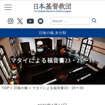
日毎の糧
,
未分類
マタイによる福音書23・25〜39
>
>
TOP
日毎の糧
マタイによる福音書23・25〜39