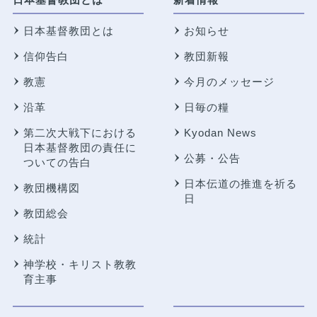
日本基督教団とは
お知らせ
信仰告白
教団新報
教憲
今月のメッセージ
沿革
日毎の糧
第二次大戦下における
Kyodan News
日本基督教団の責任に
公募・公告
ついての告白
日本伝道の推進を祈る
教団機構図
日
教団総会
統計
神学校・キリスト教教
育主事