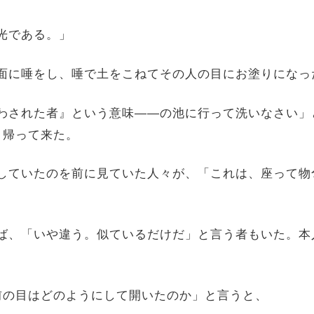
の光である。」
地面に唾をし、唾で土をこねてその人の目にお塗りになっ
遣わされた者』という意味――の池に行って洗いなさい
、帰って来た。
をしていたのを前に見ていた人々が、「これは、座って
れば、「いや違う。似ているだけだ」と言う者もいた。
お前の目はどのようにして開いたのか」と言うと、