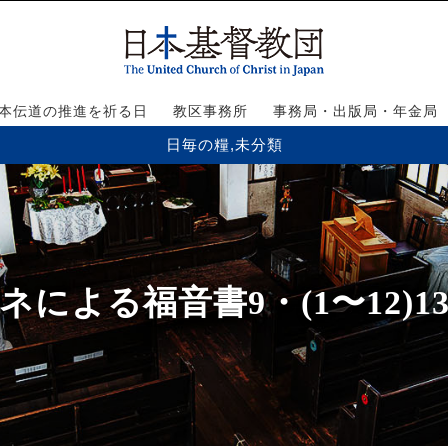
本伝道の推進を祈る日
教区事務所
事務局・出版局・年金局
日毎の糧
,
未分類
ネによる福音書9・(1〜12)13