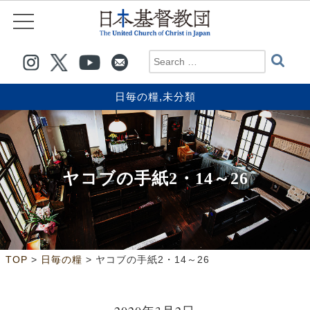
日毎の糧
,
未分類
ヤコブの手紙2・14～26
>
>
TOP
日毎の糧
ヤコブの手紙2・14～26