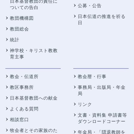
日本基督教団の責任に
公募・公告
ついての告白
日本伝道の推進を祈る
教団機構図
日
教団総会
統計
神学校・キリスト教教
育主事
教会・伝道所
教会暦・行事
教区事務所
事務局・出版局・年金
局
日本基督教団への献金
リンク
よくある質問
文書・資料集 申請書等
相談窓口
ダウンロードコーナー
牧会者とその家族のた
年金局・
「隠退教師を