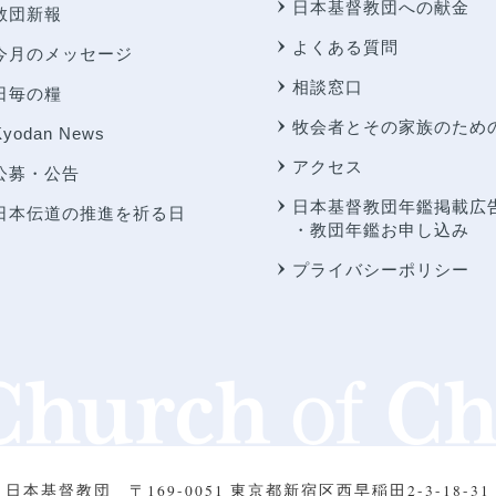
日本基督教団への献金
教団新報
よくある質問
今月のメッセージ
相談窓口
日毎の糧
牧会者とその家族のため
Kyodan News
アクセス
公募・公告
日本基督教団年鑑掲載広
日本伝道の推進を祈る日
・教団年鑑お申し込み
プライバシーポリシー
日本基督教団
〒169-0051 東京都新宿区西早稲田2-3-18-31