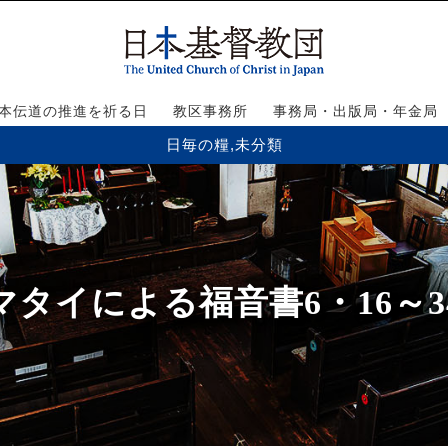
本伝道の推進を祈る日
教区事務所
事務局・出版局・年金局
日毎の糧
,
未分類
マタイによる福音書6・16～3