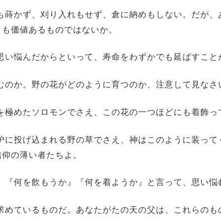
。種も蒔かず、刈り入れもせず、倉に納めもしない。だが
りも価値あるものではないか。
が、思い悩んだからといって、寿命をわずかでも延ばすこ
い悩むのか。野の花がどのように育つのか、注意して見な
栄華を極めたソロモンでさえ、この花の一つほどにも着飾
日は炉に投げ込まれる野の草でさえ、神はこのように装っ
信仰の薄い者たちよ。
うか』『何を飲もうか』『何を着ようか』と言って、思い悩
切に求めているものだ。あなたがたの天の父は、これらの