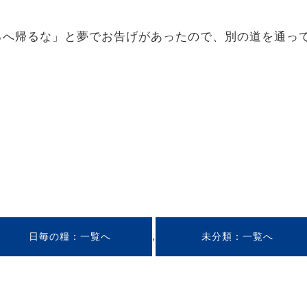
ころへ帰るな」と夢でお告げがあったので、別の道を通っ
5
,
日毎の糧
未分類