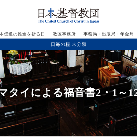
本伝道の推進を祈る日
教区事務所
事務局・出版局・年金局
日毎の糧
,
未分類
マタイによる福音書2・1～1