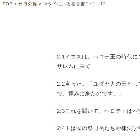
>
>
TOP
日毎の糧
マタイによる福音書2・1～12
2:1イエスは、ヘロデ王の時代
サレムに来て、
2:2言った。「ユダヤ人の王と
で、拝みに来たのです。」
2:3これを聞いて、ヘロデ王は
2:4王は民の祭司長たちや律法