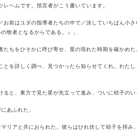
ベツレヘムです。預言者がこう書いています。
、／お前はユダの指導者たちの中で／決していちばん小
ルの牧者となるからである。』」
学者たちをひそかに呼び寄せ、星の現れた時期を確かめた
のことを詳しく調べ、見つかったら知らせてくれ。わた
かけると、東方で見た星が先立って進み、ついに幼子の
びにあふれた。
は母マリアと共におられた。彼らはひれ伏して幼子を拝み