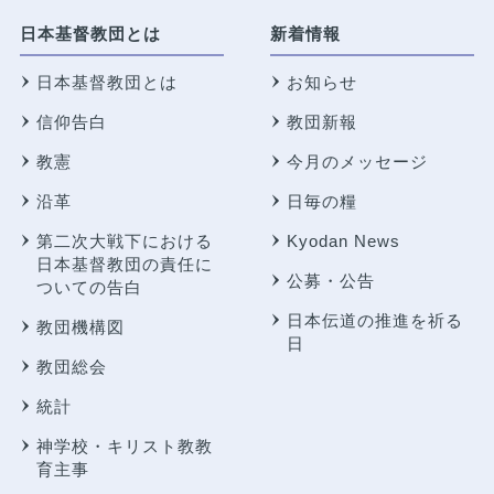
日本基督教団とは
新着情報
日本基督教団とは
お知らせ
信仰告白
教団新報
教憲
今月のメッセージ
沿革
日毎の糧
第二次大戦下における
Kyodan News
日本基督教団の責任に
公募・公告
ついての告白
日本伝道の推進を祈る
教団機構図
日
教団総会
統計
神学校・キリスト教教
育主事