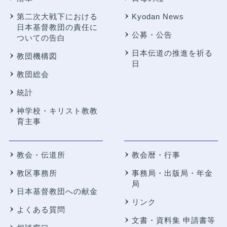
第二次大戦下における
Kyodan News
日本基督教団の責任に
公募・公告
ついての告白
日本伝道の推進を祈る
教団機構図
日
教団総会
統計
神学校・キリスト教教
育主事
教会・伝道所
教会暦・行事
教区事務所
事務局・出版局・年金
局
日本基督教団への献金
リンク
よくある質問
文書・資料集 申請書等