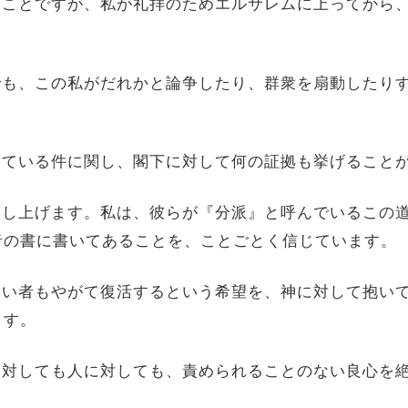
分かることですが、私が礼拝のためエルサレムに上ってから
の中でも、この私がだれかと論争したり、群衆を扇動した
告発している件に関し、閣下に対して何の証拠も挙げること
きり申し上げます。私は、彼らが『分派』と呼んでいるこ
者の書に書いてあることを、ことごとく信じています。
しくない者もやがて復活するという希望を、神に対して抱
ます。
、神に対しても人に対しても、責められることのない良心