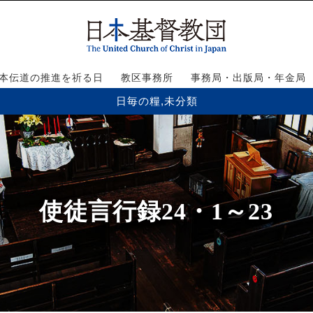
本伝道の推進を祈る日
教区事務所
事務局・出版局・年金局
日毎の糧
,
未分類
使徒言行録24・1～23