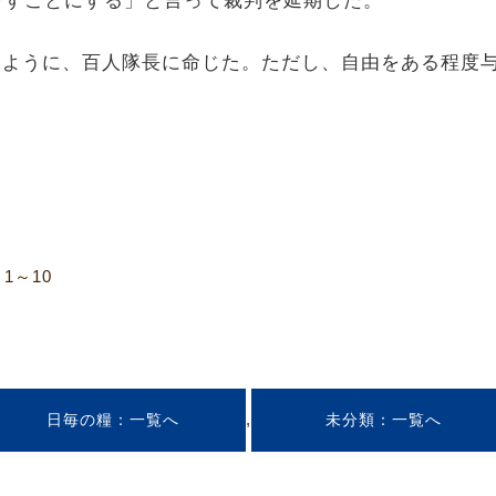
下すことにする」と言って裁判を延期した。
禁するように、百人隊長に命じた。ただし、自由をある程
1～10
,
日毎の糧
未分類