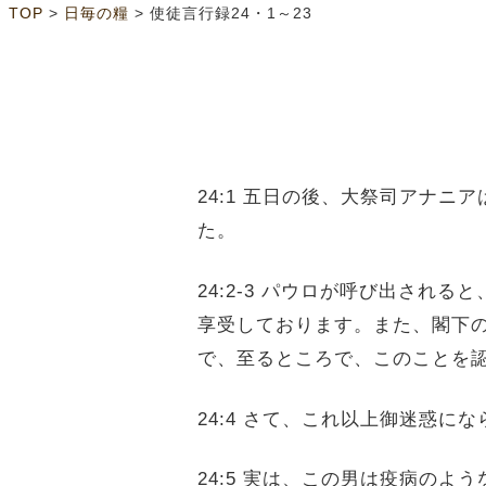
>
>
TOP
日毎の糧
使徒言行録24・1～23
24:1 五日の後、大祭司アナ
た。
24:2‐3 パウロが呼び出さ
享受しております。また、閣下
で、至るところで、このことを
24:4 さて、これ以上御迷惑
24:5 実は、この男は疫病の