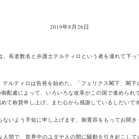
2019年8月26日
ニアは、長老数名と弁護士テルティロという者を連れて下
れると、テルティロは告発を始めた。「フェリクス閣下、閣
の御配慮によって、いろいろな改革がこの国で進められ
認めて称賛申し上げ、また心から感謝しているしだいで
にならないよう手短に申し上げます。御寛容をもってお聞き
ような人間で、世界中のユダヤ人の間に騒動を引き起こし