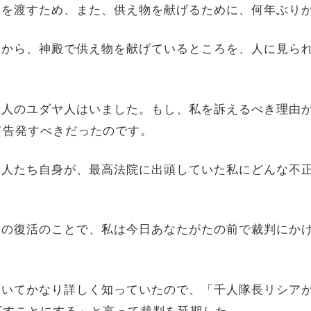
救援金を渡すため、また、供え物を献げるために、何年ぶり
かってから、神殿で供え物を献げているところを、人に見
。
来た数人のユダヤ人はいました。もし、私を訴えるべき理
て告発すべきだったのです。
にいる人たち自身が、最高法院に出頭していた私にどんな不
『死者の復活のことで、私は今日あなたがたの前で裁判に
道についてかなり詳しく知っていたので、「千人隊長リシ