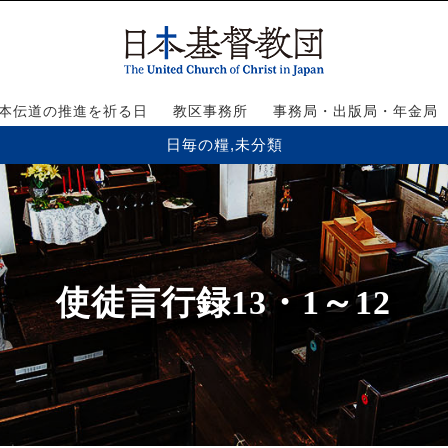
本伝道の推進を祈る日
教区事務所
事務局・出版局・年金局
日毎の糧
,
未分類
使徒言行録13・1～12