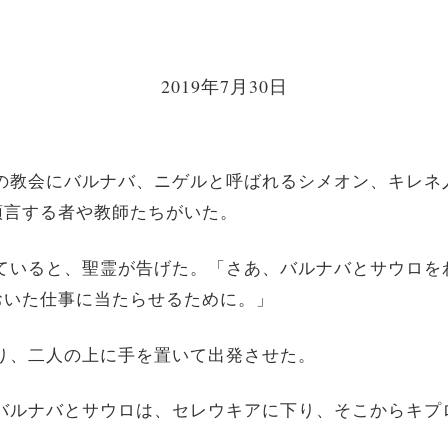
2019年7月30日
そこの教会にバルナバ、ニゲルと呼ばれるシメオン、キレ
預言する者や教師たちがいた。
食していると、聖霊が告げた。「さあ、バルナバとサウロ
おいた仕事に当たらせるために。」
て祈り、二人の上に手を置いて出発させた。
れたバルナバとサウロは、セレウキアに下り、そこからキ