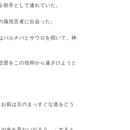
ネを助手として連れていた。
人の偽預言者に出会った。
督はバルナバとサウロを招いて、神
方総督をこの信仰から遠ざけようと
敵、お前は主のまっすぐな道をどう
で日の光を見ないだろう。」すると