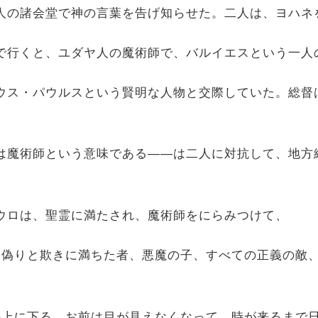
ダヤ人の諸会堂で神の言葉を告げ知らせた。二人は、ヨハ
スまで行くと、ユダヤ人の魔術師で、バルイエスという一
ルギウス・パウルスという賢明な人物と交際していた。総
名前は魔術師という意味である――は二人に対抗して、地
たサウロは、聖霊に満たされ、魔術師をにらみつけて、
らゆる偽りと欺きに満ちた者、悪魔の子、すべての正義の
お前の上に下る。お前は目が見えなくなって、時が来るま