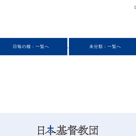
,
日毎の糧
未分類