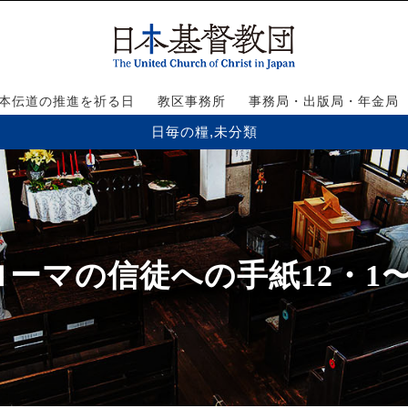
本伝道の推進を祈る日
教区事務所
事務局・出版局・年金局
日毎の糧
,
未分類
ローマの信徒への手紙12・1〜