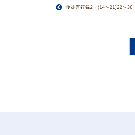
使徒言行録2・(14〜21)22〜36