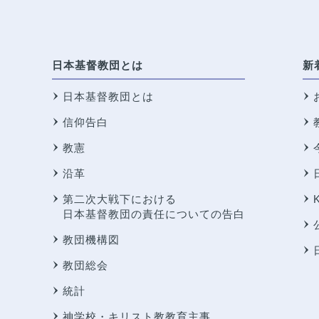
日本基督教団とは
新
日本基督教団とは
信仰告白
教憲
沿革
第二次大戦下における
日本基督教団の責任についての告白
教団機構図
教団総会
統計
神学校・キリスト教教育主事