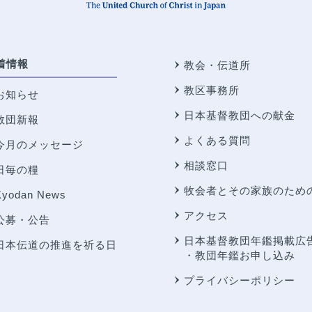
着情報
教会・伝道所
教区事務所
お知らせ
日本基督教団への献金
教団新報
よくある質問
今月のメッセージ
相談窓口
日毎の糧
牧会者とその家族のため
Kyodan News
アクセス
公募・公告
日本基督教団年鑑掲載広
日本伝道の推進を祈る日
・教団年鑑お申し込み
プライバシーポリシー