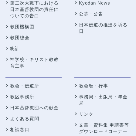
第二次大戦下における
Kyodan News
日本基督教団の責任に
公募・公告
ついての告白
日本伝道の推進を祈る
教団機構図
日
教団総会
統計
神学校・キリスト教教
育主事
教会・伝道所
教会暦・行事
教区事務所
事務局・出版局・年金
局
日本基督教団への献金
リンク
よくある質問
文書・資料集 申請書等
相談窓口
ダウンロードコーナー