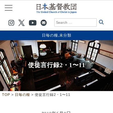
日毎の糧
,
未分類
使徒言行録2・1〜11
>
>
TOP
日毎の糧
使徒言行録2・1〜11