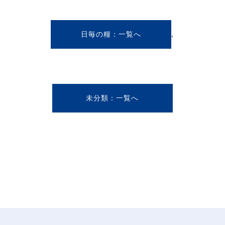
,
日毎の糧
未分類