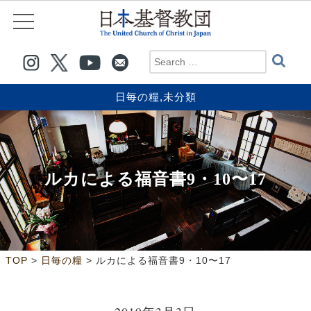
日毎の糧
,
未分類
ルカによる福音書9・10〜17
>
>
TOP
日毎の糧
ルカによる福音書9・10〜17