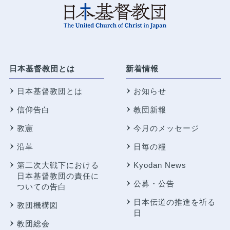
日本基督教団とは
新着情報
日本基督教団とは
お知らせ
信仰告白
教団新報
教憲
今月のメッセージ
沿革
日毎の糧
第二次大戦下における
Kyodan News
日本基督教団の責任に
公募・公告
ついての告白
日本伝道の推進を祈る
教団機構図
日
教団総会