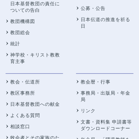
日本基督教団の責任に
公募・公告
ついての告白
日本伝道の推進を祈る
教団機構図
日
教団総会
統計
神学校・キリスト教教
育主事
教会・伝道所
教会暦・行事
教区事務所
事務局・出版局・年金
局
日本基督教団への献金
リンク
よくある質問
文書・資料集 申請書等
相談窓口
ダウンロードコーナー
牧会者とその家族のた