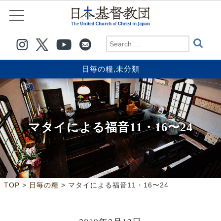
日毎の糧
,
未分類
マタイによる福音11・16〜24
>
>
TOP
日毎の糧
マタイによる福音11・16〜24