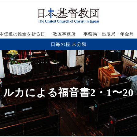
本伝道の推進を祈る日
教区事務所
事務局・出版局・年金局
日毎の糧
,
未分類
ルカによる福音書2・1〜20