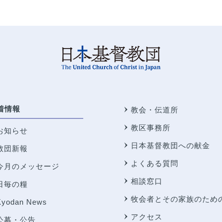
着情報
教会・伝道所
教区事務所
お知らせ
日本基督教団への献金
教団新報
よくある質問
今月のメッセージ
相談窓口
日毎の糧
牧会者とその家族のため
Kyodan News
アクセス
公募・公告