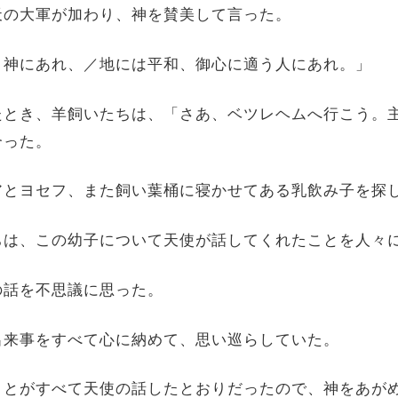
に天の大軍が加わり、神を賛美して言った。
光、神にあれ、／地には平和、御心に適う人にあれ。」
ったとき、羊飼いたちは、「さあ、ベツレヘムへ行こう。
合った。
リアとヨセフ、また飼い葉桶に寝かせてある乳飲み子を探
たちは、この幼子について天使が話してくれたことを人々
ちの話を不思議に思った。
の出来事をすべて心に納めて、思い巡らしていた。
たことがすべて天使の話したとおりだったので、神をあが