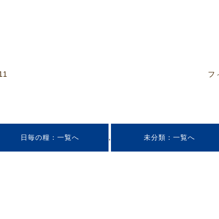
11
フ
,
日毎の糧
未分類