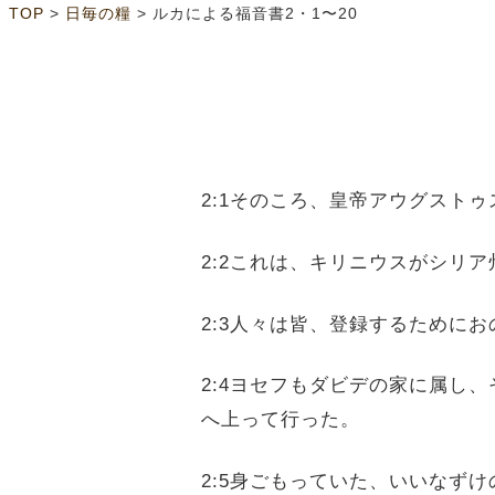
>
>
TOP
日毎の糧
ルカによる福音書2・1〜20
2:1そのころ、皇帝アウグスト
2:2これは、キリニウスがシリ
2:3人々は皆、登録するために
2:4ヨセフもダビデの家に属し
へ上って行った。
2:5身ごもっていた、いいなず