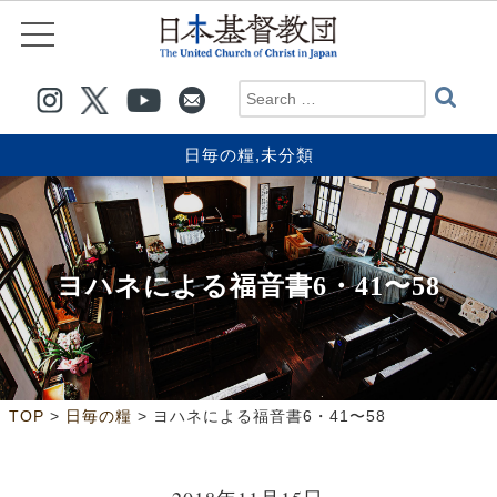
日毎の糧
,
未分類
ヨハネによる福音書6・41〜58
>
>
TOP
日毎の糧
ヨハネによる福音書6・41〜58