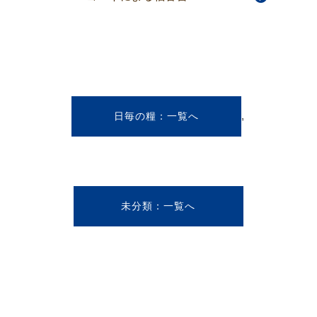
,
日毎の糧
未分類