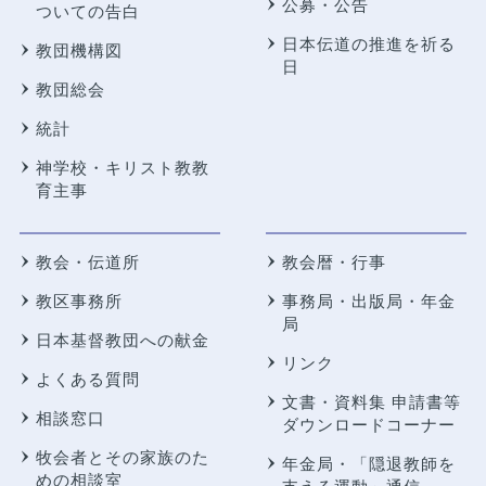
公募・公告
ついての告白
日本伝道の推進を祈る
教団機構図
日
教団総会
統計
神学校・キリスト教教
育主事
教会・伝道所
教会暦・行事
教区事務所
事務局・出版局・年金
局
日本基督教団への献金
リンク
よくある質問
文書・資料集 申請書等
相談窓口
ダウンロードコーナー
牧会者とその家族のた
年金局・
「隠退教師を
めの相談室