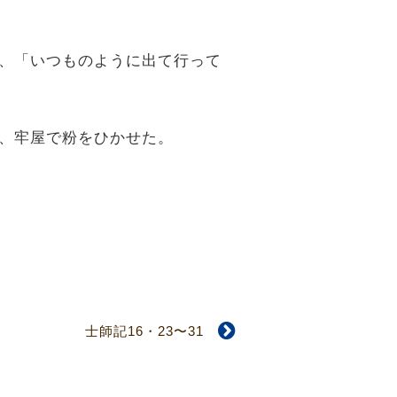
め、「いつものように出て行って
め、牢屋で粉をひかせた。
士師記16・23〜31