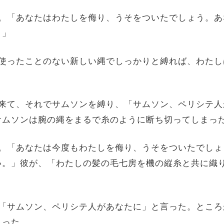
った。「あなたはわたしを侮り、うそをついたでしょう。
。」
度も使ったことのない新しい縄でしっかりと縛れば、わた
って来て、それでサムソンを縛り、「サムソン、ペリシテ
サムソンは腕の縄をまるで糸のように断ち切ってしまっ
った。「あなたは今度もわたしを侮り、うそをついたでし
い。」彼が、「わたしの髪の毛七房を機の縦糸と共に織
て、「サムソン、ペリシテ人があなたに」と言った。とこ
まった。