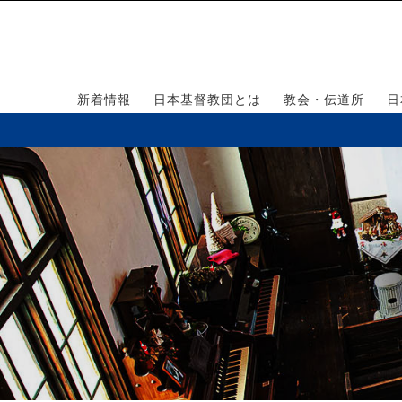
新着情報
日本基督教団とは
教会・伝道所
日