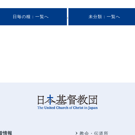
,
日毎の糧
未分類
着情報
教会・伝道所