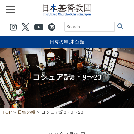
日毎の糧
,
未分類
ヨシュア記8・9〜23
>
>
TOP
日毎の糧
ヨシュア記8・9〜23