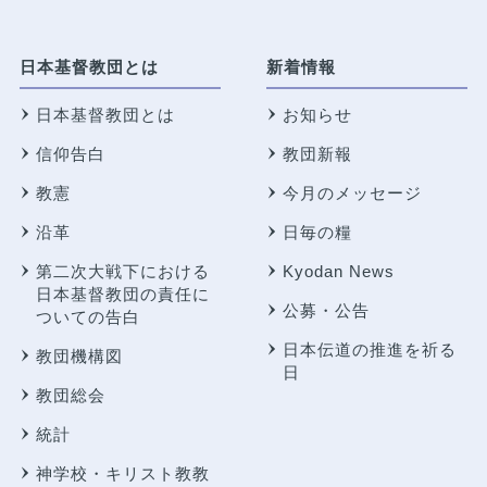
日本基督教団とは
新着情報
日本基督教団とは
お知らせ
信仰告白
教団新報
教憲
今月のメッセージ
沿革
日毎の糧
第二次大戦下における
Kyodan News
日本基督教団の責任に
公募・公告
ついての告白
日本伝道の推進を祈る
教団機構図
日
教団総会
統計
神学校・キリスト教教