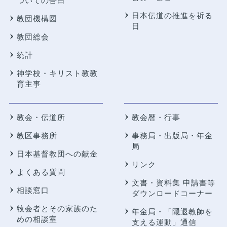
ついての告白
日本伝道の推進を祈る
教団機構図
日
教団総会
統計
神学校・キリスト教教
育主事
教会・伝道所
教会暦・行事
教区事務所
事務局・出版局・年金
局
日本基督教団への献金
リンク
よくある質問
文書・資料集 申請書等
相談窓口
ダウンロードコーナー
牧会者とその家族のた
年金局・
「隠退教師を
めの相談室
支える運動」通信