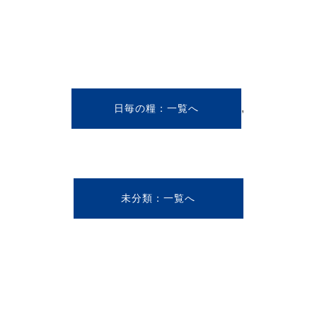
,
日毎の糧
未分類