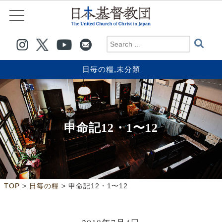
日毎の糧
,
未分類
申命記12・1〜12
>
>
TOP
日毎の糧
申命記12・1〜12