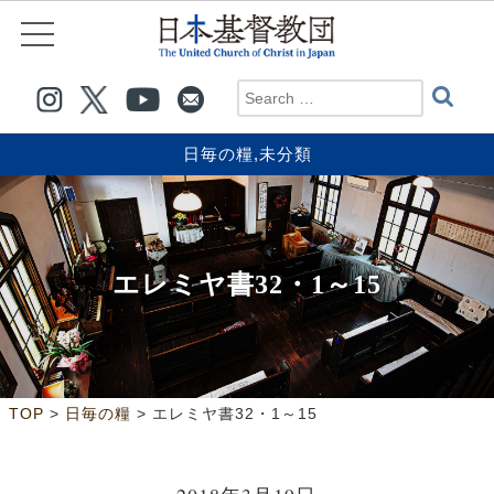
日毎の糧
,
未分類
エレミヤ書32・1～15
>
>
TOP
日毎の糧
エレミヤ書32・1～15