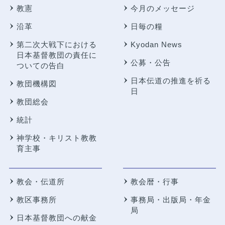
教憲
今月のメッセージ
沿革
日毎の糧
第二次大戦下における
Kyodan News
日本基督教団の責任に
公募・公告
ついての告白
日本伝道の推進を祈る
教団機構図
日
教団総会
統計
神学校・キリスト教教
育主事
教会・伝道所
教会暦・行事
教区事務所
事務局・出版局・年金
局
日本基督教団への献金