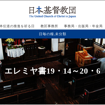
本伝道の推進を祈る日
教区事務所
事務局・出版局・年金局
日毎の糧
,
未分類
エレミヤ書19・14～20・6