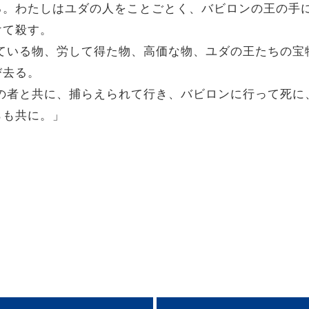
る。わたしはユダの人をことごとく、バビロンの王の手
けて殺す。
られている物、労して得た物、高価な物、ユダの王たちの
び去る。
一族の者と共に、捕らえられて行き、バビロンに行って死
らも共に。」