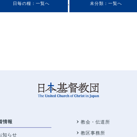
,
日毎の糧
未分類
着情報
教会・伝道所
教区事務所
お知らせ