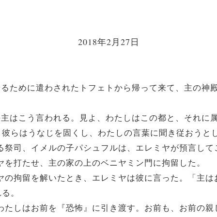
2018年2月27日
言させるために遣わされたトフェトから帰って来て、主の
万軍の主はこう言われる。見よ、わたしはこの都と、それ
。彼らはうなじを固くし、わたしの言葉に聞き従おうと
である祭司、イメルの子パシュフルは、エレミヤが預言し
レミヤを打たせ、主の家の上のベニヤミン門に拘留した。
レミヤの拘留を解いたとき、エレミヤは彼に言った。「主
れる。
よ、わたしはお前を『恐怖』に引き渡す。お前も、お前の