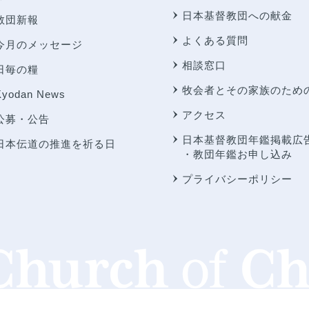
日本基督教団への献金
教団新報
よくある質問
今月のメッセージ
相談窓口
日毎の糧
牧会者とその家族のため
Kyodan News
アクセス
公募・公告
日本基督教団年鑑掲載広
日本伝道の推進を祈る日
・教団年鑑お申し込み
プライバシーポリシー