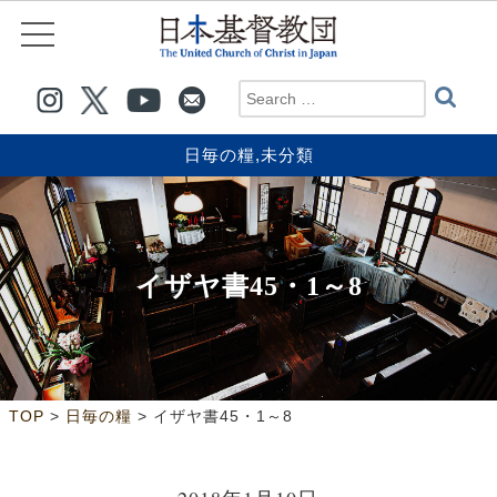
日毎の糧
,
未分類
イザヤ書45・1～8
>
>
TOP
日毎の糧
イザヤ書45・1～8