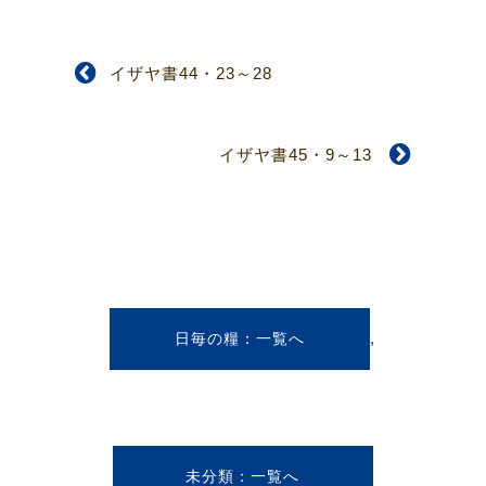
イザヤ書44・23～28
イザヤ書45・9～13
,
日毎の糧
未分類