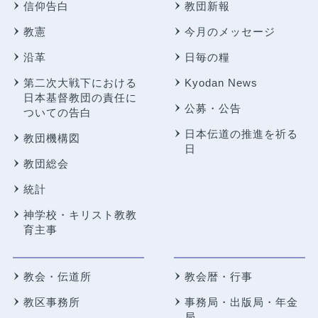
信仰告白
教団新報
教憲
今月のメッセージ
沿革
日毎の糧
第二次大戦下における
Kyodan News
日本基督教団の責任に
公募・公告
ついての告白
日本伝道の推進を祈る
教団機構図
日
教団総会
統計
神学校・キリスト教教
育主事
教会・伝道所
教会暦・行事
教区事務所
事務局・出版局・年金
局