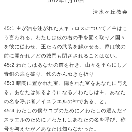
2018年1月10日
清水ヶ丘教会
45:1 主が油を注がれた人キュロスについて／主はこ
う言われる。わたしは彼の右の手を固く取り／国々
を彼に従わせ、王たちの武装を解かせる。扉は彼の
前に開かれ／どの城門も閉ざされることはない。
45:2 わたしはあなたの前を行き、山々を平らにし／
青銅の扉を破り、鉄のかんぬきを折り
45:3 暗闇に置かれた宝、隠された富をあなたに与え
る。あなたは知るようになる／わたしは主、あなた
の名を呼ぶ者／イスラエルの神である、と。
45:4 わたしの僕ヤコブのために／わたしの選んだイ
スラエルのために／わたしはあなたの名を呼び、称
号を与えたが／あなたは知らなかった。