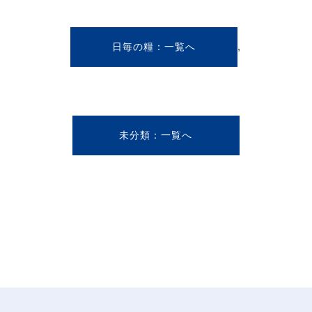
,
日毎の糧
未分類