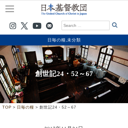
日毎の糧
,
未分類
創世記24・52～67
>
>
TOP
日毎の糧
創世記24・52～67