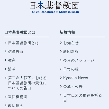
日本基督教団とは
新着情報
日本基督教団とは
お知らせ
信仰告白
教団新報
教憲
今月のメッセージ
沿革
日毎の糧
第二次大戦下における
Kyodan News
日本基督教団の責任に
公募・公告
ついての告白
日本伝道の推進を祈る
教団機構図
日
教団総会