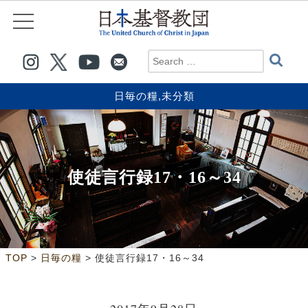
日毎の糧
,
未分類
使徒言行録17・16～34
>
>
TOP
日毎の糧
使徒言行録17・16～34