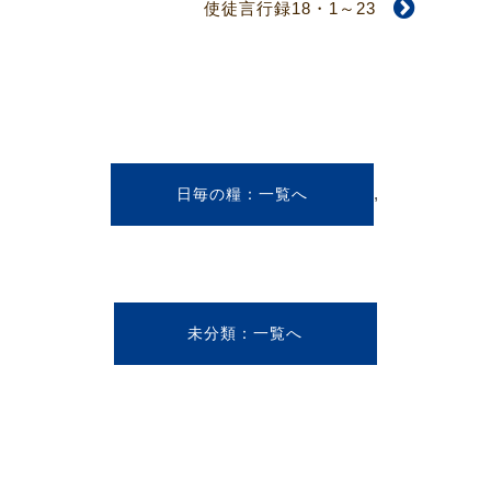
使徒言行録18・1～23
,
日毎の糧
未分類