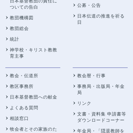
日本基督教団の責任に
公募・公告
ついての告白
日本伝道の推進を祈る
教団機構図
日
教団総会
統計
神学校・キリスト教教
育主事
教会・伝道所
教会暦・行事
教区事務所
事務局・出版局・年金
局
日本基督教団への献金
リンク
よくある質問
文書・資料集 申請書等
相談窓口
ダウンロードコーナー
牧会者とその家族のた
年金局・
「隠退教師を