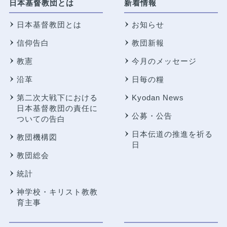
日本基督教団とは
新着情報
日本基督教団とは
お知らせ
信仰告白
教団新報
教憲
今月のメッセージ
沿革
日毎の糧
第二次大戦下における
Kyodan News
日本基督教団の責任に
公募・公告
ついての告白
日本伝道の推進を祈る
教団機構図
日
教団総会
統計
神学校・キリスト教教
育主事