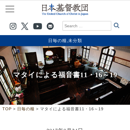
日毎の糧
,
未分類
マタイによる福音書11・16～19
>
>
TOP
日毎の糧
マタイによる福音書11・16～19