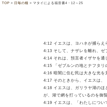
>
>
TOP
日毎の糧
マタイによる福音書4・12～25
4:12 イエスは、ヨハネが捕ら
4:13 そして、ナザレを離れ
4:14 それは、預言者イザヤ
4:15 「ゼブルンの地とナフ
4:16 暗闇に住む民は大きな
4:17 そのときから、イエス
4:18 イエスは、ガリラヤ湖
が、湖で網を打っているのを御
4:19 イエスは、「わたしに