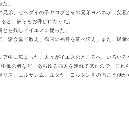
った。
二人の兄弟、ゼベダイの子ヤコブとその兄弟ヨハネが、父
なると、彼らをお呼びになった。
父親とを残してイエスに従った。
回って、諸会堂で教え、御国の福音を宣べ伝え、また、民
がシリア中に広まった。人々がイエスのところへ、いろい
、中風の者など、あらゆる病人を連れて来たので、これ
デカポリス、エルサレム、ユダヤ、ヨルダン川の向こう側