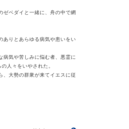
親のゼベダイと一緒に、舟の中で網
衆のありとあらゆる病気や患いをい
ろな病気や苦しみに悩む者、悪霊に
らの人々をいやされた。
から、大勢の群衆が来てイエスに従