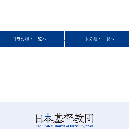
,
日毎の糧
未分類