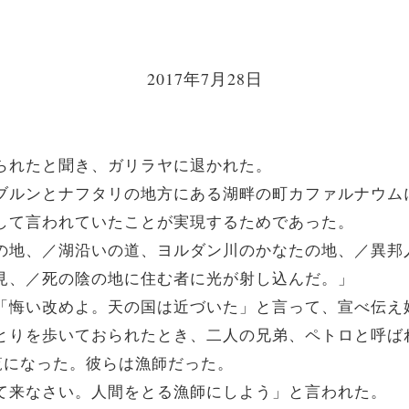
2017年7月28日
えられたと聞き、ガリラヤに退かれた。
、ゼブルンとナフタリの地方にある湖畔の町カファルナウ
を通して言われていたことが実現するためであった。
タリの地、／湖沿いの道、ヨルダン川のかなたの地、／異
光を見、／死の陰の地に住む者に光が射し込んだ。」
は、「悔い改めよ。天の国は近づいた」と言って、宣べ伝え
のほとりを歩いておられたとき、二人の兄弟、ペトロと呼
覧になった。彼らは漁師だった。
ついて来なさい。人間をとる漁師にしよう」と言われた。