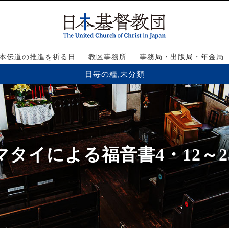
本伝道の推進を祈る日
教区事務所
事務局・出版局・年金局
日毎の糧
,
未分類
マタイによる福音書4・12～2