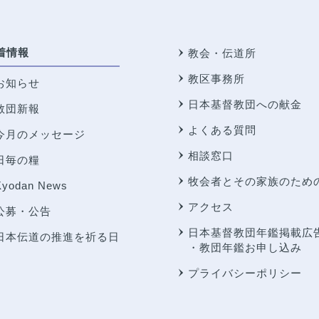
着情報
教会・伝道所
教区事務所
お知らせ
日本基督教団への献金
教団新報
よくある質問
今月のメッセージ
相談窓口
日毎の糧
牧会者とその家族のため
Kyodan News
アクセス
公募・公告
日本基督教団年鑑掲載広
日本伝道の推進を祈る日
・教団年鑑お申し込み
プライバシーポリシー