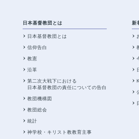
日本基督教団とは
新
日本基督教団とは
信仰告白
教憲
沿革
第二次大戦下における
日本基督教団の責任についての告白
教団機構図
教団総会
統計
神学校・キリスト教教育主事