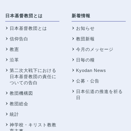
日本基督教団とは
新着情報
日本基督教団とは
お知らせ
信仰告白
教団新報
教憲
今月のメッセージ
沿革
日毎の糧
第二次大戦下における
Kyodan News
日本基督教団の責任に
公募・公告
ついての告白
日本伝道の推進を祈る
教団機構図
日
教団総会
統計
神学校・キリスト教教
育主事