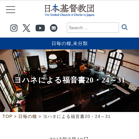
日毎の糧
,
未分類
ヨハネによる福音書20・24～31
>
>
TOP
日毎の糧
ヨハネによる福音書20・24～31