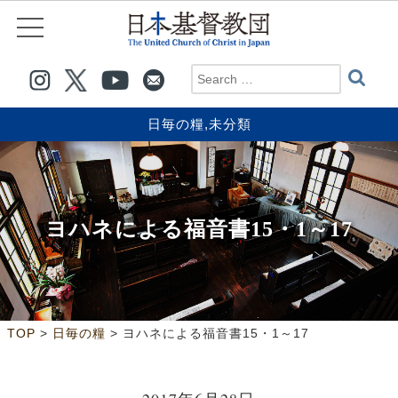
日毎の糧
,
未分類
ヨハネによる福音書15・1～17
>
>
TOP
日毎の糧
ヨハネによる福音書15・1～17