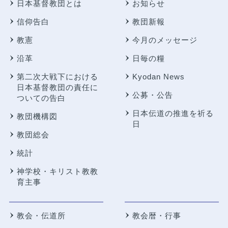
日本基督教団とは
お知らせ
信仰告白
教団新報
教憲
今月のメッセージ
沿革
日毎の糧
第二次大戦下における
Kyodan News
日本基督教団の責任に
公募・公告
ついての告白
日本伝道の推進を祈る
教団機構図
日
教団総会
統計
神学校・キリスト教教
育主事
教会・伝道所
教会暦・行事