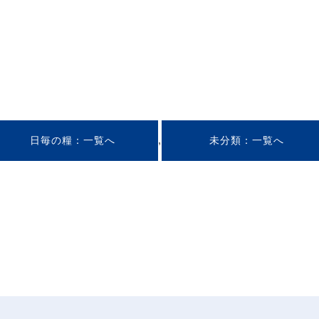
,
日毎の糧
未分類