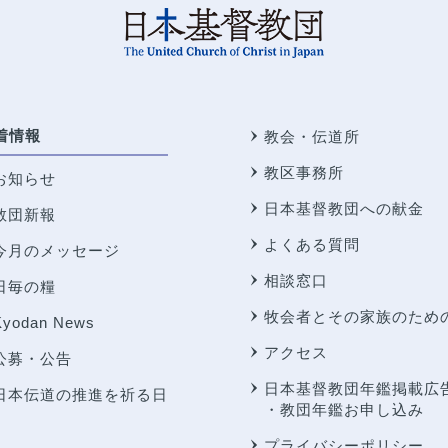
着情報
教会・伝道所
教区事務所
お知らせ
日本基督教団への献金
教団新報
よくある質問
今月のメッセージ
相談窓口
日毎の糧
牧会者とその家族のため
Kyodan News
アクセス
公募・公告
日本基督教団年鑑掲載広
日本伝道の推進を祈る日
・教団年鑑お申し込み
プライバシーポリシー