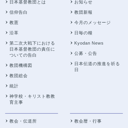
日本基督教団とは
お知らせ
信仰告白
教団新報
教憲
今月のメッセージ
沿革
日毎の糧
第二次大戦下における
Kyodan News
日本基督教団の責任に
公募・公告
ついての告白
日本伝道の推進を祈る
教団機構図
日
教団総会
統計
神学校・キリスト教教
育主事
教会・伝道所
教会暦・行事