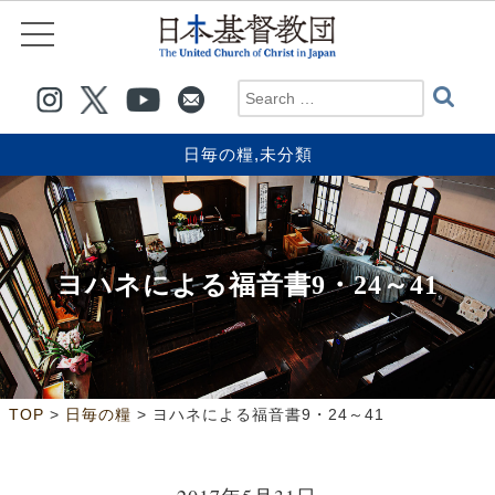
日毎の糧
,
未分類
ヨハネによる福音書9・24～41
>
>
TOP
日毎の糧
ヨハネによる福音書9・24～41