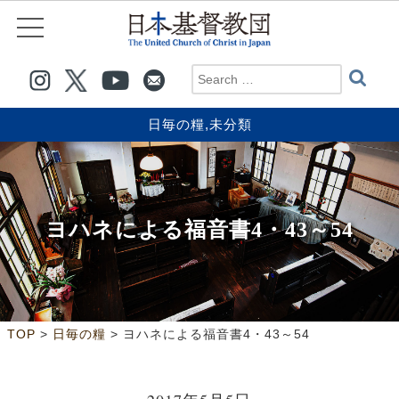
日毎の糧
,
未分類
ヨハネによる福音書4・43～54
>
>
TOP
日毎の糧
ヨハネによる福音書4・43～54