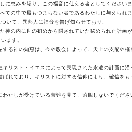
わたしに恵みを賜り、この福音に仕える者としてください
ちすべての中で最もつまらない者であるわたしに与えられ
について、異邦人に福音を告げ知らせており、
なった神の内に世の初めから隠されていた秘められた計画
ています。
働きをする神の知恵は、今や教会によって、天上の支配や
ちの主キリスト・イエスによって実現された永遠の計画に沿
トに結ばれており、キリストに対する信仰により、確信を
ためにわたしが受けている苦難を見て、落胆しないでくだ