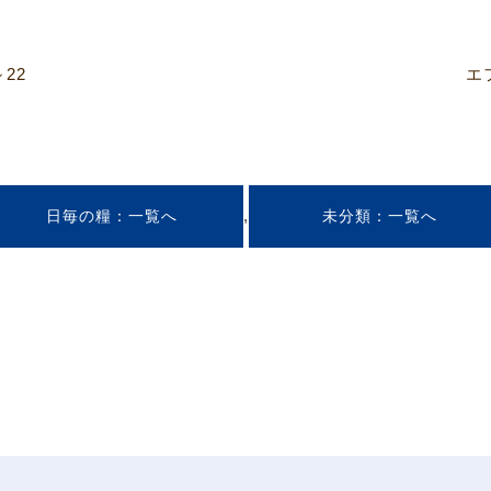
22
エ
,
日毎の糧
未分類