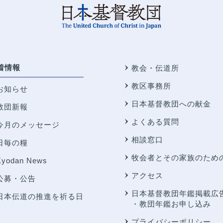
着情報
教会・伝道所
教区事務所
お知らせ
日本基督教団への献金
教団新報
よくある質問
今月のメッセージ
相談窓口
日毎の糧
牧会者とその家族のため
Kyodan News
アクセス
公募・公告
日本基督教団年鑑掲載広
日本伝道の推進を祈る日
・教団年鑑お申し込み
プライバシーポリシー