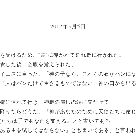
2017年3月5日
惑を受けるため、“霊”に導かれて荒れ野に行かれた。
も断食した後、空腹を覚えられた。
て、イエスに言った。「神の子なら、これらの石がパンに
。「『人はパンだけで生きるものではない。神の口から出
なる都に連れて行き、神殿の屋根の端に立たせて、
飛び降りたらどうだ。『神があなたのために天使たちに命
使たちは手であなたを支える』／と書いてある。」
神である主を試してはならない』とも書いてある」と言わ