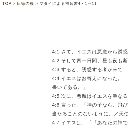
>
>
TOP
日毎の糧
マタイによる福音書4・1～11
4:1 さて、イエスは悪魔から誘
4:2 そして四十日間、昼も夜
4:3 すると、誘惑する者が来
4:4 イエスはお答えになった
書いてある。」
4:5 次に、悪魔はイエスを聖
4:6 言った。「神の子なら、
当たることのないように、／天
4:7 イエスは、「『あなたの