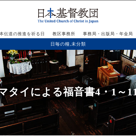
本伝道の推進を祈る日
教区事務所
事務局・出版局・年金局
日毎の糧
,
未分類
マタイによる福音書4・1～1