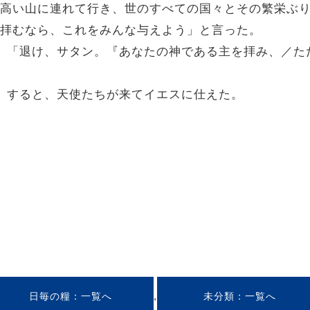
常に高い山に連れて行き、世のすべての国々とその繁栄ぶ
しを拝むなら、これをみんな与えよう」と言った。
れた。「退け、サタン。『あなたの神である主を拝み、／
った。すると、天使たちが来てイエスに仕えた。
,
日毎の糧
未分類