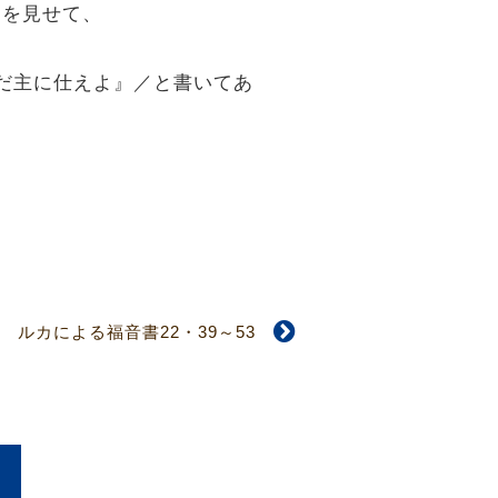
りを見せて、
ただ主に仕えよ』／と書いてあ
ルカによる福音書22・39～53