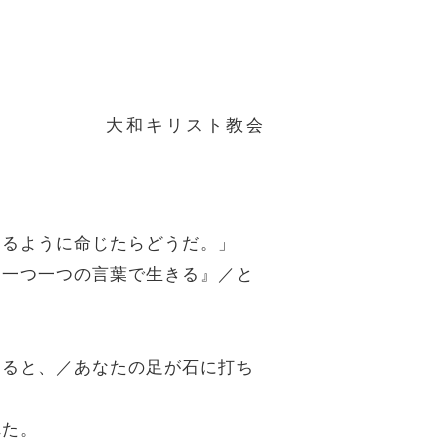
大和キリスト教会
なるように命じたらどうだ。」
る一つ一つの言葉で生きる』／と
じると、／あなたの足が石に打ち
れた。