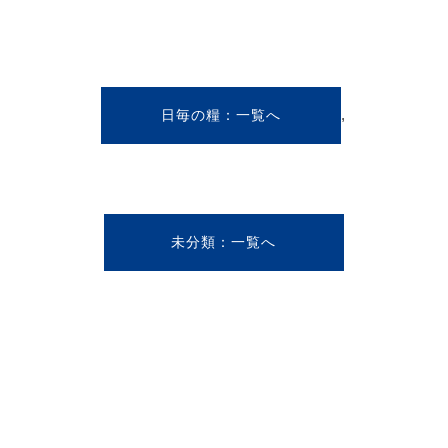
,
日毎の糧
未分類