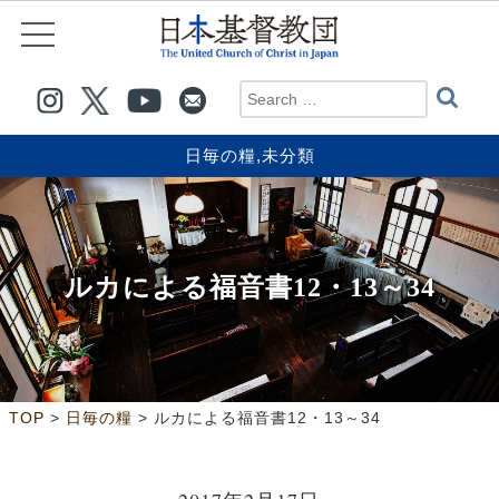
日毎の糧
,
未分類
ルカによる福音書12・13～34
>
>
TOP
日毎の糧
ルカによる福音書12・13～34