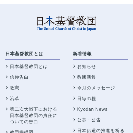
日本基督教団とは
新着情報
日本基督教団とは
お知らせ
信仰告白
教団新報
教憲
今月のメッセージ
沿革
日毎の糧
第二次大戦下における
Kyodan News
日本基督教団の責任に
公募・公告
ついての告白
日本伝道の推進を祈る
教団機構図