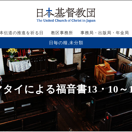
本伝道の推進を祈る日
教区事務所
事務局・出版局・年金局
日毎の糧
,
未分類
マタイによる福音書13・10～1