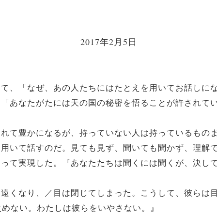
2017年2月5日
近寄って、「なぜ、あの人たちにはたとえを用いてお話しに
った。「あなたがたには天の国の秘密を悟ることが許され
与えられて豊かになるが、持っていない人は持っているもの
とえを用いて話すのだ。見ても見ず、聞いても聞かず、理解
らによって実現した。『あなたたちは聞くには聞くが、決
／耳は遠くなり、／目は閉じてしまった。こうして、彼ら
改めない。わたしは彼らをいやさない。』