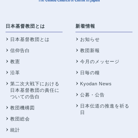
日本基督教団とは
新着情報
日本基督教団とは
お知らせ
信仰告白
教団新報
教憲
今月のメッセージ
沿革
日毎の糧
第二次大戦下における
Kyodan News
日本基督教団の責任に
公募・公告
ついての告白
日本伝道の推進を祈る
教団機構図
日
教団総会
統計