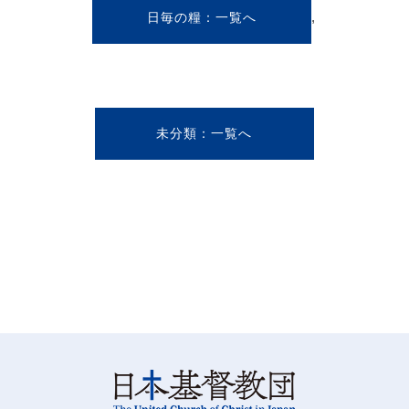
,
日毎の糧
未分類