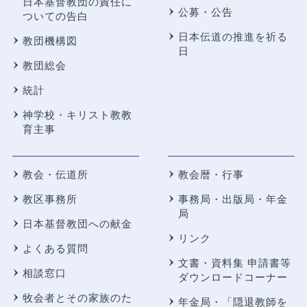
日本基督教団の責任に
公募・公告
ついての告白
日本伝道の推進を祈る
教団機構図
日
教団総会
統計
神学校・キリスト教教
育主事
教会・伝道所
教会暦・行事
教区事務所
事務局・出版局・年金
局
日本基督教団への献金
リンク
よくある質問
文書・資料集 申請書等
相談窓口
ダウンロードコーナー
牧会者とその家族のた
年金局・
「隠退教師を